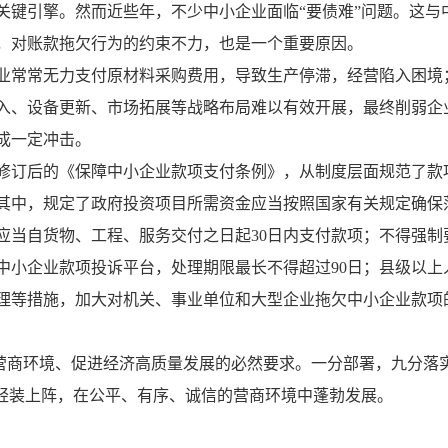
关键引擎。然而近些年，不少中小企业面临“要债难”问题。这与
，对账款拖欠行为的约束不力，也是一个重要原因。
业常常无力支付原材料采购费用，导致生产停滞，经营陷入困境
入、设备更新、市场拓展等战略布局难以有效开展，最终削弱企
成一定冲击。
修订后的《保障中小企业款项支付条例》，从制度层面规范了款
其中，规定了政府投资项目所需资金应当按照国家有关规定确保
应当自货物、工程、服务交付之日起30日内支付款项；不得强制
中小企业款项投诉平台，处理期限最长不得超过90日；县级以上
理等措施，加大对机关、事业单位和大型企业拖欠中小企业款项
优化营商环境、促进经济高质量发展的必然要求。一分部署，九分
业轻装上阵，在公平、有序、诚信的营商环境中蓬勃发展。